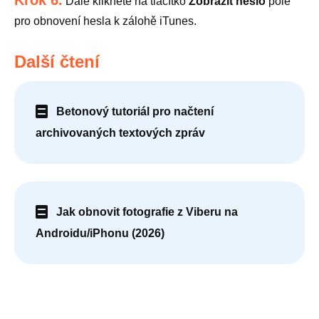
Dále klikněte na tlačítko
Zobrazit heslo
pole
pro obnovení hesla k zálohě iTunes.
Další čtení
Betonový tutoriál pro načtení
archivovaných textových zpráv
Jak obnovit fotografie z Viberu na
Androidu/iPhonu (2026)