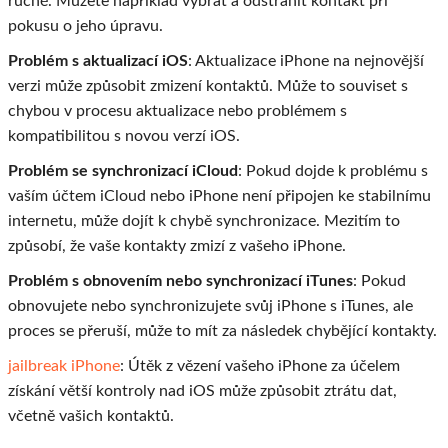
ručně. Můžete například vybrat a odstranit kontakt při
pokusu o jeho úpravu.
Problém s aktualizací iOS
: Aktualizace iPhone na nejnovější
verzi může způsobit zmizení kontaktů. Může to souviset s
chybou v procesu aktualizace nebo problémem s
kompatibilitou s novou verzí iOS.
Problém se synchronizací iCloud
: Pokud dojde k problému s
vaším účtem iCloud nebo iPhone není připojen ke stabilnímu
internetu, může dojít k chybě synchronizace. Mezitím to
způsobí, že vaše kontakty zmizí z vašeho iPhone.
Problém s obnovením nebo synchronizací iTunes
: Pokud
obnovujete nebo synchronizujete svůj iPhone s iTunes, ale
proces se přeruší, může to mít za následek chybějící kontakty.
jailbreak iPhone
: Útěk z vězení vašeho iPhone za účelem
získání větší kontroly nad iOS může způsobit ztrátu dat,
včetně vašich kontaktů.