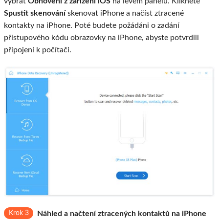
vybrat
Obnovení z zařízení iOS
na levém panelu. Klikněte
Spustit skenování
skenovat iPhone a načíst ztracené
kontakty na iPhone. Poté budete požádáni o zadání
přístupového kódu obrazovky na iPhone, abyste potvrdili
připojení k počítači.
Krok 3
Náhled a načtení ztracených kontaktů na iPhone