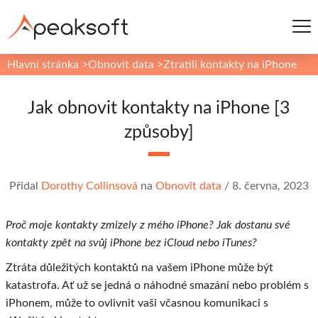
Hlavní stránka
>
Obnovit data
>
Ztratili kontakty na iPhone
Jak obnovit kontakty na iPhone [3
způsoby]
Přidal
Dorothy Collinsová
na
Obnovit data
/
8. června, 2023
Proč moje kontakty zmizely z mého iPhone? Jak dostanu své
kontakty zpět na svůj iPhone bez iCloud nebo iTunes?
Ztráta důležitých kontaktů na vašem iPhone může být
katastrofa. Ať už se jedná o náhodné smazání nebo problém s
iPhonem, může to ovlivnit vaši včasnou komunikaci s