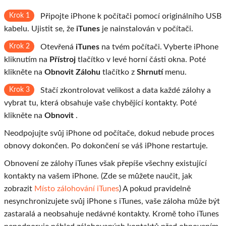
Krok 1
Připojte iPhone k počítači pomocí originálního USB
kabelu. Ujistit se, že
iTunes
je nainstalován v počítači.
Krok 2
Otevřená
iTunes
na tvém počítači. Vyberte iPhone
kliknutím na
Přístroj
tlačítko v levé horní části okna. Poté
klikněte na
Obnovit Zálohu
tlačítko z
Shrnutí
menu.
Krok 3
Stačí zkontrolovat velikost a data každé zálohy a
vybrat tu, která obsahuje vaše chybějící kontakty. Poté
klikněte na
Obnovit
.
Neodpojujte svůj iPhone od počítače, dokud nebude proces
obnovy dokončen. Po dokončení se váš iPhone restartuje.
Obnovení ze zálohy iTunes však přepíše všechny existující
kontakty na vašem iPhone. (Zde se můžete naučit, jak
zobrazit
Místo zálohování iTunes
) A pokud pravidelně
nesynchronizujete svůj iPhone s iTunes, vaše záloha může být
zastaralá a neobsahuje nedávné kontakty. Kromě toho iTunes