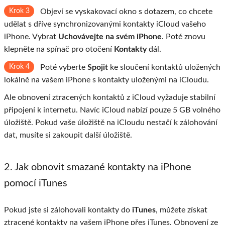
Krok 3
Objeví se vyskakovací okno s dotazem, co chcete
udělat s dříve synchronizovanými kontakty iCloud vašeho
iPhone. Vybrat
Uchovávejte na svém iPhone
. Poté znovu
klepněte na spínač pro otočení
Kontakty
dál.
Krok 4
Poté vyberte
Spojit
ke sloučení kontaktů uložených
lokálně na vašem iPhone s kontakty uloženými na iCloudu.
Ale obnovení ztracených kontaktů z iCloud vyžaduje stabilní
připojení k internetu. Navíc iCloud nabízí pouze 5 GB volného
úložiště. Pokud vaše úložiště na iCloudu nestačí k zálohování
dat, musíte si zakoupit další úložiště.
2. Jak obnovit smazané kontakty na iPhone
pomocí iTunes
Pokud jste si zálohovali kontakty do
iTunes
, můžete získat
ztracené kontakty na vašem iPhone přes iTunes. Obnovení ze