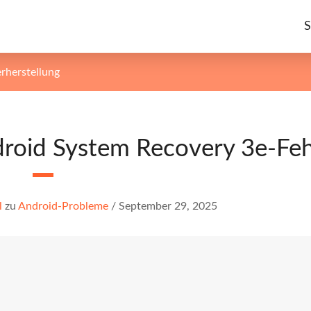
S
rherstellung
roid System Recovery 3e-Feh
l
zu
Android-Probleme
/
September 29, 2025