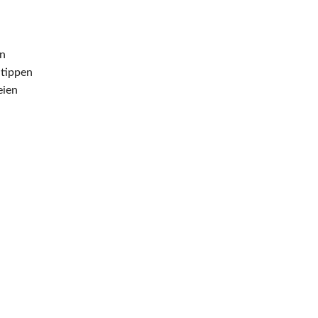
nn
 tippen
eien