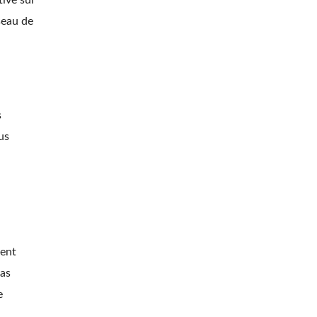
tivé sur
éseau de
s
us
ment
pas
e