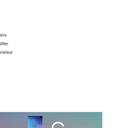
utre
iller
érateur