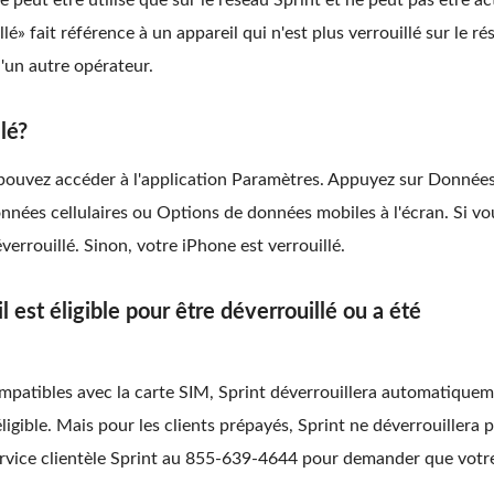
e peut être utilisé que sur le réseau Sprint et ne peut pas être ac
é» fait référence à un appareil qui n'est plus verrouillé sur le r
d'un autre opérateur.
lé?
us pouvez accéder à l'application Paramètres. Appuyez sur Donnée
onnées cellulaires ou Options de données mobiles à l'écran. Si vo
verrouillé. Sinon, votre iPhone est verrouillé.
 est éligible pour être déverrouillé ou a été
ompatibles avec la carte SIM, Sprint déverrouillera automatique
igible. Mais pour les clients prépayés, Sprint ne déverrouillera 
ervice clientèle Sprint au 855-639-4644 pour demander que votr