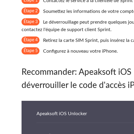
Étape 1
Contactez le service à la clientèle de Spri
Étape 2
Soumettez les informations de votre compte
Étape 3
Le déverrouillage peut prendre quelques jou
contactez l'équipe de support client Sprint.
Étape 4
Retirez la carte SIM Sprint, puis insérez la 
Étape 5
Configurez à nouveau votre iPhone.
Recommander: Apeaksoft iOS Un
déverrouiller le code d'accès i
Apeaksoft iOS Unlocker