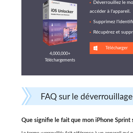
Déverrouillez le mo
accéder à l'appareil.
Supprimez l'identi
Récupérez et suppr
Télécharger
4,000,000+
Téléchargements
FAQ sur le déverrouillage
Que signifie le fait que mon iPhone Sprint s