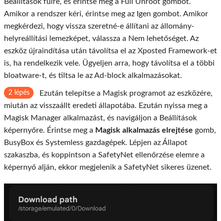
Beállítások fülre, és érintse meg a Full Unroot gombot.
Amikor a rendszer kéri, érintse meg az Igen gombot. Amikor
megkérdezi, hogy vissza szeretné-e állítani az állomány-
helyreállítási lemezképet, válassza a Nem lehetőséget. Az
eszköz újraindítása után távolítsa el az Xposted Framework-et
is, ha rendelkezik vele. Ügyeljen arra, hogy távolítsa el a többi
bloatware-t, és tiltsa le az Ad-block alkalmazásokat.
2 lépés
Ezután telepítse a Magisk programot az eszközére,
miután az visszaállt eredeti állapotába. Ezután nyissa meg a
Magisk Manager alkalmazást, és navigáljon a Beállítások
képernyőre. Érintse meg a
Magisk alkalmazás elrejtése
gomb,
BusyBox és Systemless gazdagépek. Lépjen az Állapot
szakaszba, és koppintson a SafetyNet ellenőrzése elemre a
képernyő alján, ekkor megjelenik a SafetyNet sikeres üzenet.