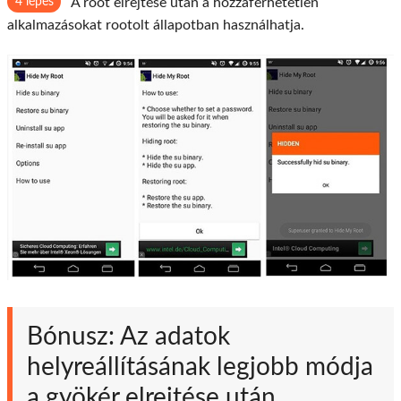
4 lépés
A root elrejtése után a hozzáférhetetlen
alkalmazásokat rootolt állapotban használhatja.
Bónusz: Az adatok
helyreállításának legjobb módja
a gyökér elrejtése után