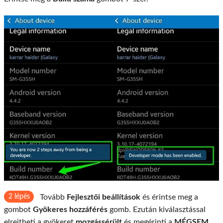
2 lépés
Tovább
Fejlesztői beállítások
és érintse meg a
gombot
Gyökeres hozzáférés
gomb. Ezután kiválasztással
elrejtheti a gyökeret
mozgássérült
és megérinti a
MÉGSEM