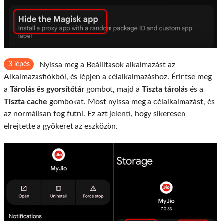
3 lépés
Nyissa meg a Beállítások alkalmazást az
Alkalmazásfiókból, és lépjen a célalkalmazáshoz. Érintse meg
a
Tárolás és gyorsítótár
gombot, majd a
Tiszta tárolás
és a
Tiszta cache
gombokat. Most nyissa meg a célalkalmazást, és
az normálisan fog futni. Ez azt jelenti, hogy sikeresen
elrejtette a gyökeret az eszközön.