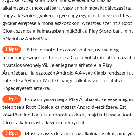
A gyökérköteg különböző módszereket alkalmaz az
alkalmazások megcsalására, vagy annak megakadályozására,
hogy a készülék gyökere legyen, így egy másik megközelítés a
gyökér elrejtése a mobil eszközökön. A tesztek szerint a Root
Cloak számos alkalmazásban működik a Play Store-ban, mint
például az AprivaPay.
1 lépés
Töltse le rootolt eszközét online, nyissa meg
mobilböngészőjét, és töltse le a Cydia Substrate alkalmazást a
hivatalos webhelyről. Jelenleg nem érhető el a Play
Áruházban. Ha eszközén Android 4.4 vagy újabb rendszer fut,
töltse le a SELinux Mode Changer alkalmazást, és állítsa
Engedélyezett értékre.
2 lépés
Ezután nyissa meg a Play Áruházat, keresse meg és
telepítse a Root Cloak alkalmazást Android-eszközére. Ezt
követően indítsa újra a rootolt eszközt, majd futtassa a Root
Cloak alkalmazást a kezdőképernyőről.
3 lépés
Most válassza ki azokat az alkalmazásokat, amelyek