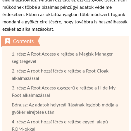
alkalmazásokhoz. Miután észlelte az eszköz gyökérzetét, nem
működnek többé a bizalmas pénzügyi adatok védelme
érdekében. Ebben az oktatóanyagban több módszert fogunk
mondani a gyökér elrejtésére, hogy továbbra is használhassák
ezeket az alkalmazásokat.
1. rész: A Root Access elrejtése a Magisk Manager
segítségével
2. rész: A root hozzáférés elrejtése a Root Cloak
alkalmazással
3. rész: A Root Access egyszerű elrejtése a Hide My
Root alkalmazással
Bónusz: Az adatok helyreállításának legjobb módja a
gyökér elrejtése után
4. rész: A root hozzáférés elrejtése egyedi alapú
ROM-okkal