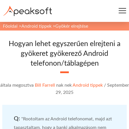
Főoldal
>
Android tippek
>
Gyökér elrejtése
Hogyan lehet egyszerűen elrejteni a
gyökeret gyökerező Android
telefonon/táblagépen
általa megosztva
Bill Farrell
nak nek
Android tippek
/
September
29, 2025
Q:
"Rootoltam az Android telefonomat, majd azt
tapasztaltam, hogy a banki alkalmazásom nem