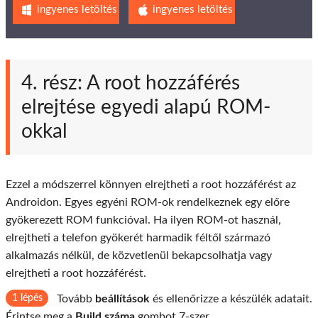
ingyenes letöltés
ingyenes letöltés
4. rész: A root hozzáférés
elrejtése egyedi alapú ROM-
okkal
Ezzel a módszerrel könnyen elrejtheti a root hozzáférést az
Androidon. Egyes egyéni ROM-ok rendelkeznek egy előre
gyökerezett ROM funkcióval. Ha ilyen ROM-ot használ,
elrejtheti a telefon gyökerét harmadik féltől származó
alkalmazás nélkül, de közvetlenül bekapcsolhatja vagy
elrejtheti a root hozzáférést.
1 lépés
Tovább
beállítások
és ellenőrizze a készülék adatait.
Érintse meg a
Build száma
gombot 7-szer.