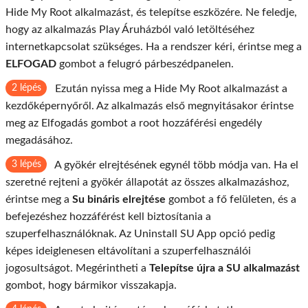
Hide My Root alkalmazást, és telepítse eszközére. Ne feledje,
hogy az alkalmazás Play Áruházból való letöltéséhez
internetkapcsolat szükséges. Ha a rendszer kéri, érintse meg a
ELFOGAD
gombot a felugró párbeszédpanelen.
2 lépés
Ezután nyissa meg a Hide My Root alkalmazást a
kezdőképernyőről. Az alkalmazás első megnyitásakor érintse
meg az Elfogadás gombot a root hozzáférési engedély
megadásához.
3 lépés
A gyökér elrejtésének egynél több módja van. Ha el
szeretné rejteni a gyökér állapotát az összes alkalmazáshoz,
érintse meg a
Su bináris elrejtése
gombot a fő felületen, és a
befejezéshez hozzáférést kell biztosítania a
szuperfelhasználóknak. Az Uninstall SU App opció pedig
képes ideiglenesen eltávolítani a szuperfelhasználói
jogosultságot. Megérintheti a
Telepítse újra a SU alkalmazást
gombot, hogy bármikor visszakapja.