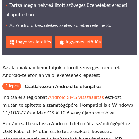
Tartsa meg a helyreállított szöveges üzeneteket eredeti
állapotukban.
Az Android készülékek széles körében elérhető.
ingyenes letöltés
ingyenes letöltés
Az alábbiakban bemutatjuk a törölt szöveges üzenetek
Android-telefonján való lekérésének lépéseit:
1 lépés
Csatlakozzon Android telefonjához
Indítsa el a legjobbat
Android SMS visszaállítás
eszközt,
miután telepítette a számítógépére. Kompatibilis a Windows
11/10/8/7 és a Mac OS X 10.6 vagy újabb verzióival.
Ezután csatlakoztassa Android telefonját a számítógépéhez
USB-kábellel. Miután észlelte az eszközt, kövesse a