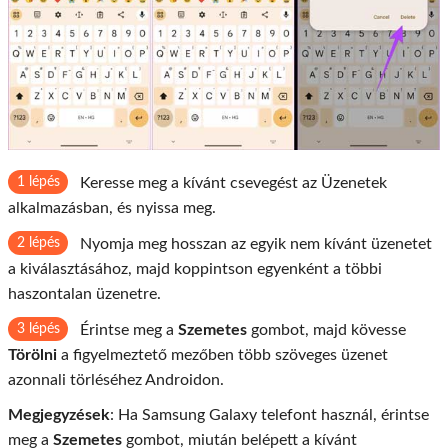
1 lépés
Keresse meg a kívánt csevegést az Üzenetek
alkalmazásban, és nyissa meg.
2 lépés
Nyomja meg hosszan az egyik nem kívánt üzenetet
a kiválasztásához, majd koppintson egyenként a többi
haszontalan üzenetre.
3 lépés
Érintse meg a
Szemetes
gombot, majd kövesse
Törölni
a figyelmeztető mezőben több szöveges üzenet
azonnali törléséhez Androidon.
Megjegyzések
: Ha Samsung Galaxy telefont használ, érintse
meg a
Szemetes
gombot, miután belépett a kívánt