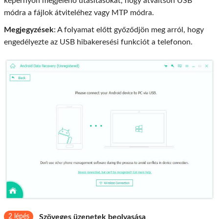
képernyőn megjelenő utasításokat, hogy átváltson USB
módra a fájlok átviteléhez vagy MTP módra.
Megjegyzések
: A folyamat előtt győződjön meg arról, hogy
engedélyezte az USB hibakeresési funkciót a telefonon.
2 lépés
Szöveges üzenetek beolvasása