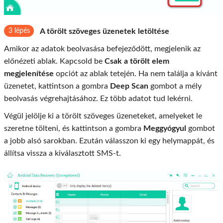
3 lépés
A törölt szöveges üzenetek letöltése
Amikor az adatok beolvasása befejeződött, megjelenik az
előnézeti ablak. Kapcsold be
Csak a törölt elem
megjelenítése
opciót az ablak tetején. Ha nem találja a kívánt
üzenetet, kattintson a gombra
Deep Scan
gombot a mély
beolvasás végrehajtásához. Ez több adatot tud lekérni.
Végül jelölje ki a törölt szöveges üzeneteket, amelyeket le
szeretne tölteni, és kattintson a gombra
Meggyógyul
gombot
a jobb alsó sarokban. Ezután válasszon ki egy helymappát, és
állítsa vissza a kiválasztott SMS-t.