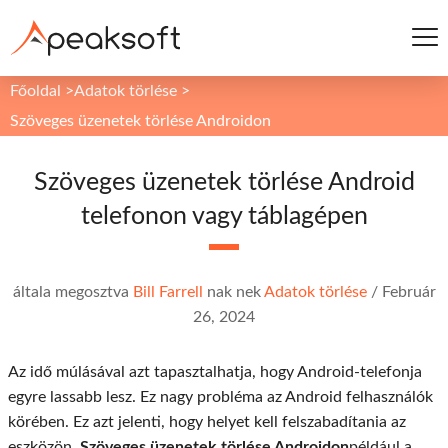
Főoldal
>
Adatok törlése
>
Szöveges üzenetek törlése Androidon
Szöveges üzenetek törlése Android
telefonon vagy táblagépen
általa megosztva
Bill Farrell
nak nek
Adatok törlése
/
Február
26, 2024
Az idő múlásával azt tapasztalhatja, hogy Android-telefonja
egyre lassabb lesz. Ez nagy probléma az Android felhasználók
körében. Ez azt jelenti, hogy helyet kell felszabadítania az
eszközön.
Szöveges üzenetek törlése Androidon
például a