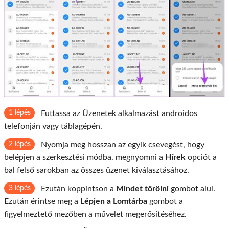
1 lépés
Futtassa az Üzenetek alkalmazást androidos
telefonján vagy táblagépén.
2 lépés
Nyomja meg hosszan az egyik csevegést, hogy
belépjen a szerkesztési módba. megnyomni a
Hírek
opciót a
bal felső sarokban az összes üzenet kiválasztásához.
3 lépés
Ezután koppintson a
Mindet törölni
gombot alul.
Ezután érintse meg a
Lépjen a Lomtárba
gombot a
figyelmeztető mezőben a művelet megerősítéséhez.