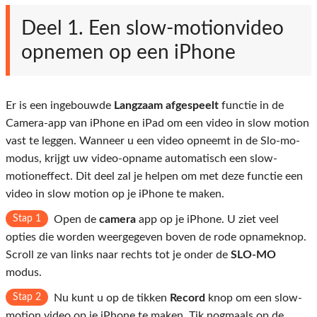
Deel 1. Een slow-motionvideo
opnemen op een iPhone
Er is een ingebouwde
Langzaam afgespeelt
functie in de
Camera-app van iPhone en iPad om een ​​video in slow motion
vast te leggen. Wanneer u een video opneemt in de Slo-mo-
modus, krijgt uw video-opname automatisch een slow-
motioneffect. Dit deel zal je helpen om met deze functie een
video in slow motion op je iPhone te maken.
Stap 1
Open de
camera
app op je iPhone. U ziet veel
opties die worden weergegeven boven de rode opnameknop.
Scroll ze van links naar rechts tot je onder de
SLO-MO
modus.
Stap 2
Nu kunt u op de tikken
Record
knop om een ​​slow-
motion video op je iPhone te maken. Tik nogmaals op de