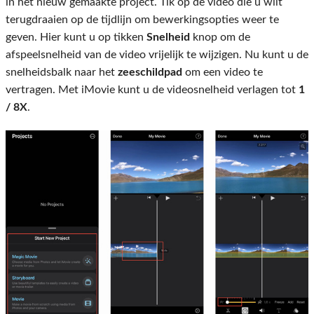
in het nieuw gemaakte project. Tik op de video die u wilt
terugdraaien op de tijdlijn om bewerkingsopties weer te
geven. Hier kunt u op tikken
Snelheid
knop om de
afspeelsnelheid van de video vrijelijk te wijzigen. Nu kunt u de
snelheidsbalk naar het
zeeschildpad
om een ​​video te
vertragen. Met iMovie kunt u de videosnelheid verlagen tot
1
/ 8X
.