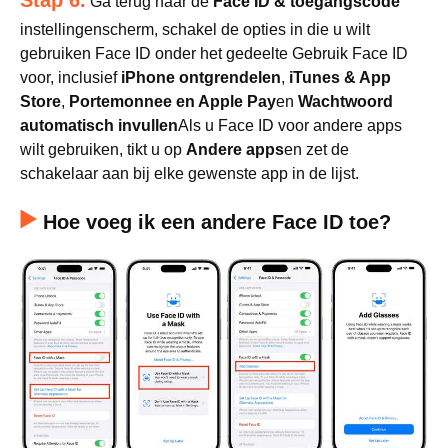
Stap 6.
Ga terug naar de
Face ID & toegangscode
instellingenscherm, schakel de opties in die u wilt
gebruiken Face ID onder het gedeelte Gebruik Face ID
voor, inclusief
iPhone ontgrendelen
,
iTunes & App
Store
,
Portemonnee en Apple Pay
en
Wachtwoord
automatisch invullen
Als u Face ID voor andere apps
wilt gebruiken, tikt u op
Andere apps
en zet de
schakelaar aan bij elke gewenste app in de lijst.
Hoe voeg ik een andere Face ID toe?