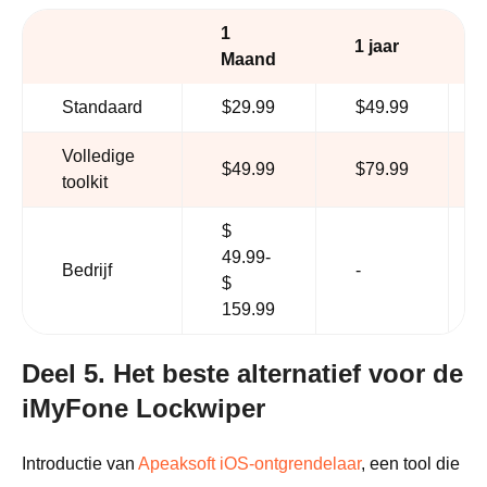
1
1 jaar
Maand
Standaard
$29.99
$49.99
Volledige
$49.99
$79.99
toolkit
$
49.99-
Bedrijf
-
$
159.99
Deel 5. Het beste alternatief voor de
iMyFone Lockwiper
Introductie van
Apeaksoft iOS-ontgrendelaar
, een tool die