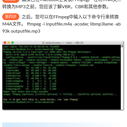
转换为MP3之前，您应该了解VBR，CBR和其他参数。
第四步
之后，您可以在FFmpeg中输入以下命令行来转换
M4A文件。 ffmpeg -i inputfile.m4a -acodec libmp3lame -ab
93k outputfile.mp3