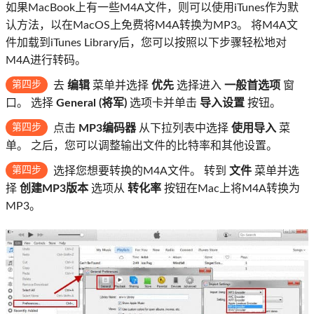
如果MacBook上有一些M4A文件，则可以使用iTunes作为默
认方法，以在MacOS上免费将M4A转换为MP3。 将M4A文
件加载到iTunes Library后，您可以按照以下步骤轻松地对
M4A进行转码。
第四步
去
编辑
菜单并选择
优先
选择进入
一般首选项
窗
口。 选择
General (将军)
选项卡并单击
导入设置
按钮。
第四步
点击
MP3编码器
从下拉列表中选择
使用导入
菜
单。 之后，您可以调整输出文件的比特率和其他设置。
第四步
选择您想要转换的M4A文件。 转到
文件
菜单并选
择
创建MP3版本
选项从
转化率
按钮在Mac上将M4A转换为
MP3。