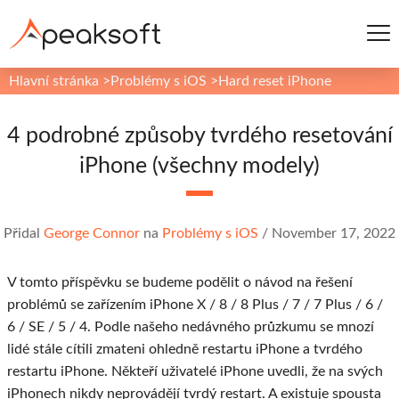
Hlavní stránka
>
Problémy s iOS
>
Hard reset iPhone
4 podrobné způsoby tvrdého resetování
iPhone (všechny modely)
Přidal
George Connor
na
Problémy s iOS
/
November 17, 2022
V tomto příspěvku se budeme podělit o návod na řešení
problémů se zařízením iPhone X / 8 / 8 Plus / 7 / 7 Plus / 6 /
6 / SE / 5 / 4. Podle našeho nedávného průzkumu se mnozí
lidé stále cítili zmateni ohledně restartu iPhone a tvrdého
restartu iPhone. Někteří uživatelé iPhone uvedli, že na svých
iPhonech nikdy neprovádějí tvrdý restart. A existuje spousta