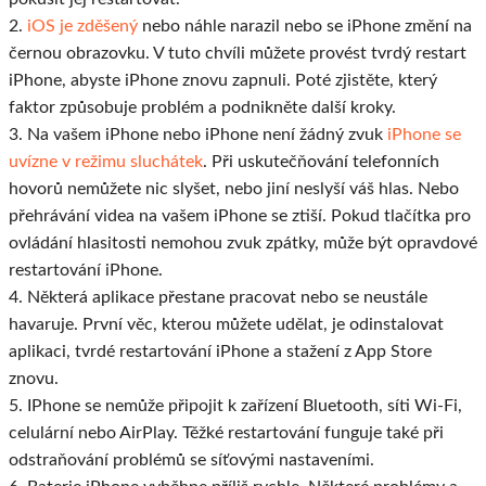
2.
iOS je zděšený
nebo náhle narazil nebo se iPhone změní na
černou obrazovku. V tuto chvíli můžete provést tvrdý restart
iPhone, abyste iPhone znovu zapnuli. Poté zjistěte, který
faktor způsobuje problém a podnikněte další kroky.
3. Na vašem iPhone nebo iPhone není žádný zvuk
iPhone se
uvízne v režimu sluchátek
. Při uskutečňování telefonních
hovorů nemůžete nic slyšet, nebo jiní neslyší váš hlas. Nebo
přehrávání videa na vašem iPhone se ztiší. Pokud tlačítka pro
ovládání hlasitosti nemohou zvuk zpátky, může být opravdové
restartování iPhone.
4. Některá aplikace přestane pracovat nebo se neustále
havaruje. První věc, kterou můžete udělat, je odinstalovat
aplikaci, tvrdé restartování iPhone a stažení z App Store
znovu.
5. IPhone se nemůže připojit k zařízení Bluetooth, síti Wi-Fi,
celulární nebo AirPlay. Těžké restartování funguje také při
odstraňování problémů se síťovými nastaveními.