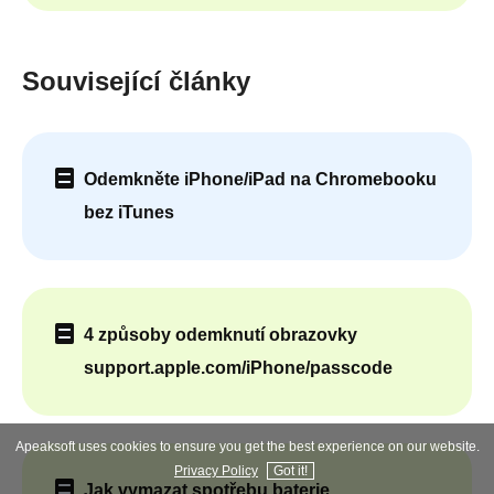
Související články
Odemkněte iPhone/iPad na Chromebooku
bez iTunes
4 způsoby odemknutí obrazovky
support.apple.com/iPhone/passcode
Apeaksoft uses cookies to ensure you get the best experience on our website.
Privacy Policy
Got it!
Jak vymazat spotřebu baterie