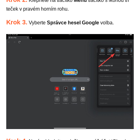
Klepněte na tlačítko
Menu
tlačítko s ikonou tří
teček v pravém horním rohu.
Krok 3.
Vyberte
Správce hesel Google
volba.