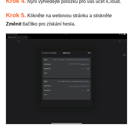
Krok 4.
Nyní vyhledejte položku pro váš účet iCloud.
Krok 5.
Klikněte na webovou stránku a stiskněte
Změnit
tlačítko pro získání hesla.