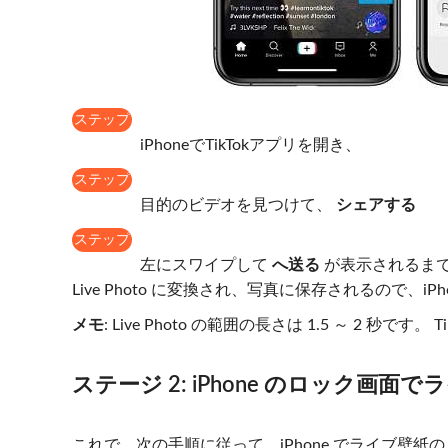
ステップ
1
iPhoneでTikTokアプリを開き、
ステップ
2
目的のビデオを見つけて、
シェアする
ステップ
3
左にスワイプして
へ送る
が表示されるま
Live Photo に変換され、写真に保存されるので、i
メモ
: Live Photo の範囲の長さは 1.5 ～ 2 秒で
ステージ 2: iPhone のロック画
これで、次の手順に従って、iPhone でライブ壁