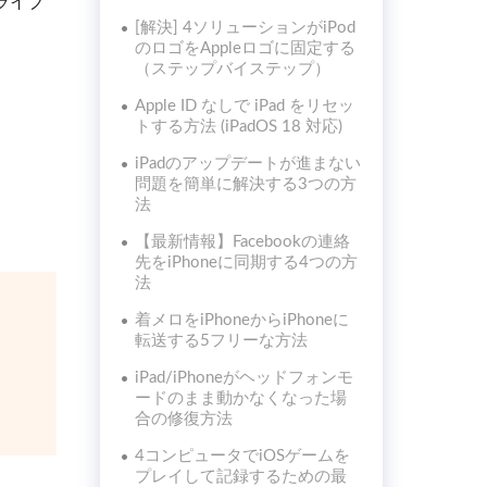
ライブ
[解決] 4ソリューションがiPod
のロゴをAppleロゴに固定する
（ステップバイステップ）
Apple ID なしで iPad をリセッ
トする方法 (iPadOS 18 対応)
iPadのアップデートが進まない
問題を簡単に解決する3つの方
法
【最新情報】Facebookの連絡
先をiPhoneに同期する4つの方
法
着メロをiPhoneからiPhoneに
転送する5フリーな方法
iPad/iPhoneがヘッドフォンモ
ードのまま動かなくなった場
合の修復方法
4コンピュータでiOSゲームを
プレイして記録するための最