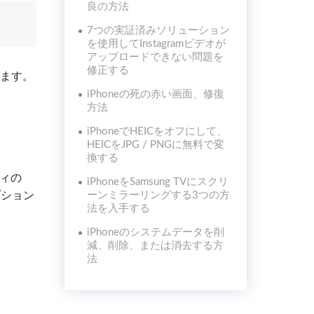
良の方法
7つの実証済みソリューション
を使用してInstagramビデオが
アップロードできない問題を
修正する
きます。
iPhoneの死の赤い画面、修復
方法
iPhoneでHEICをオフにして、
HEICをJPG / PNGに無料で変
換する
ティの
iPhoneをSamsung TVにスクリ
プション
ーンミラーリングする3つの方
法を入手する
iPhoneのシステムデータを削
減、削除、または消去する方
法