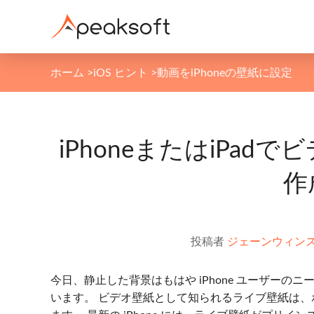
ホーム
>
iOS ヒント
>
動画をiPhoneの壁紙に設定
iPhoneまたはiPa
作
投稿者
ジェーンウィン
今日、静止した背景はもはや iPhone ユーザー
います。 ビデオ壁紙として知られるライブ壁紙は、