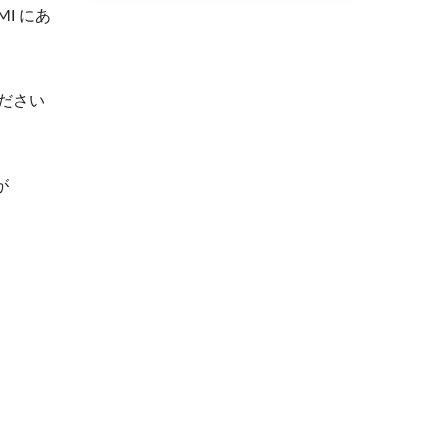
MI にあ
ください
が