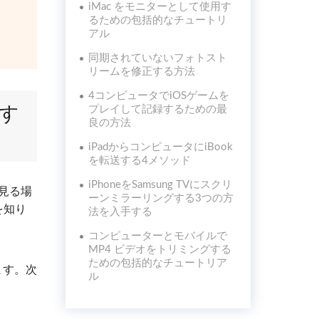
iMac をモニターとして使用す
るための包括的なチュートリ
アル
同期されていないフォトスト
リームを修正する方法
4コンピュータでiOSゲームを
グす
プレイして記録するための最
良の方法
iPadからコンピュータにiBook
を転送する4メソッド
iPhoneをSamsung TVにスクリ
に見る場
ーンミラーリングする3つの方
を知り
法を入手する
コンピューターとモバイルで
MP4 ビデオをトリミングする
ための包括的なチュートリア
ます。次
ル
。