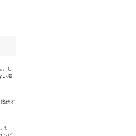
ん。し
ない場
。
を接続す
しま
コンピ