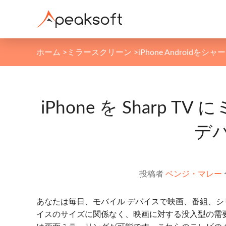
ホーム
>
ミラースクリーン
>
iPhone Androidを
iPhone を Sharp T
デ
投稿者
ベンジ・マレー
あなたは毎日、モバイル デバイスで映画、番組、シ
イスのサイズに関係なく、映画に対する没入型の需