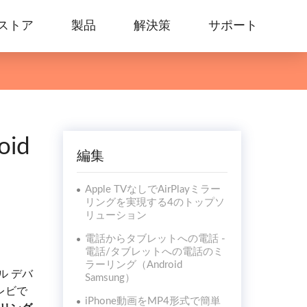
ストア
製品
解決策
サポート
id
編集
Apple TVなしでAirPlayミラー
リングを実現する4のトップソ
リューション
電話からタブレットへの電話 -
電話/タブレットへの電話のミ
ラーリング（Android
ル デバ
Samsung）
レビで
iPhone動画をMP4形式で簡単