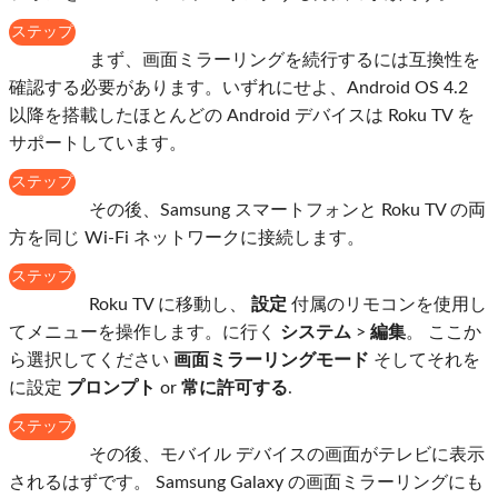
ステップ
1
まず、画面ミラーリングを続行するには互換性を
確認する必要があります。いずれにせよ、Android OS 4.2
以降を搭載したほとんどの Android デバイスは Roku TV を
サポートしています。
ステップ
2
その後、Samsung スマートフォンと Roku TV の両
方を同じ Wi-Fi ネットワークに接続します。
ステップ
3
Roku TV に移動し、
設定
付属のリモコンを使用し
てメニューを操作します。に行く
システム
>
編集
。 ここか
ら選択してください
画面ミラーリングモード
そしてそれを
に設定
プロンプト
or
常に許可する
.
ステップ
4
その後、モバイル デバイスの画面がテレビに表示
されるはずです。 Samsung Galaxy の画面ミラーリングにも