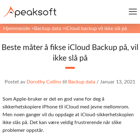
Hjemmeside
>
Backup data
>
iCloud backup vil ikke slå på
Beste måter å fikse iCloud Backup på, vil
ikke slå på
Postet av
Dorothy Collins
til
Backup data
/
Januar 13, 2021
Som Apple-bruker er det en god vane for deg å
sikkerhetskopiere iPhone til iCloud med jevne mellomrom.
Men noen ganger vil du oppdage at iCloud-sikkerhetskopien
ikke slås på. Det kan være veldig frustrerende når slike
problemer oppstår.