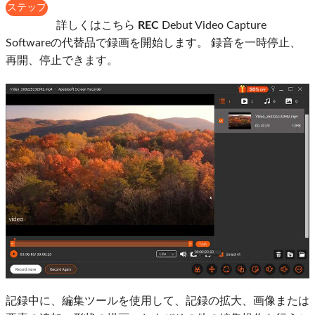
ステップ
4
詳しくはこちら
REC
Debut Video Capture
Softwareの代替品で録画を開始します。 録音を一時停止、
再開、停止できます。
記録中に、編集ツールを使用して、記録の拡大、画像または