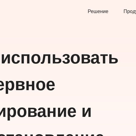
Решение
Прод
 использовать
ервное
ирование и