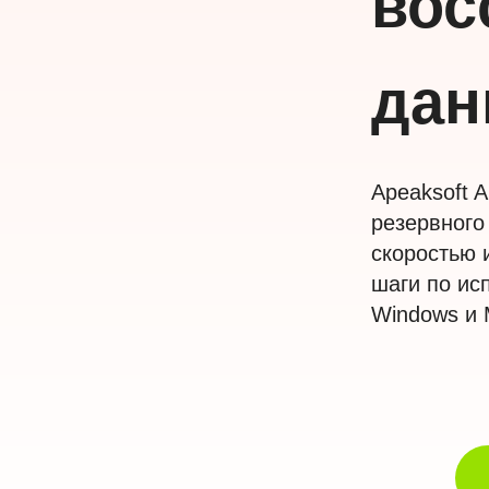
вос
дан
Apeaksoft 
резервного
скоростью 
шаги по ис
Windows и 