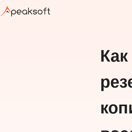
Как
рез
коп