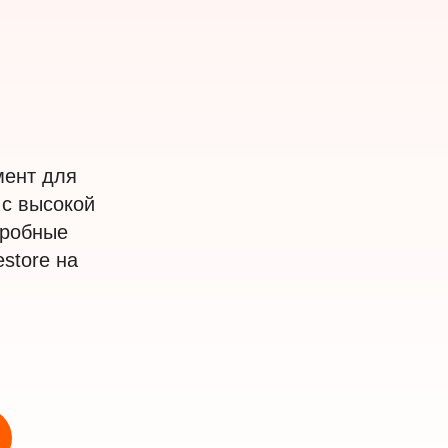
мент для
 с высокой
дробные
store на