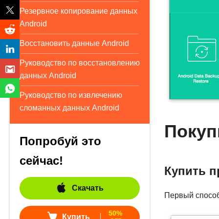
Резервное копирование данных
Android
Восстановить данные Android
Руководство по восстановлению
данных Android
Руководство по извлечению
сломанных данных Android
Покуп
Попробуй это
сейчас!
Купить п
Скачать
Первый способ 
50%
Купить